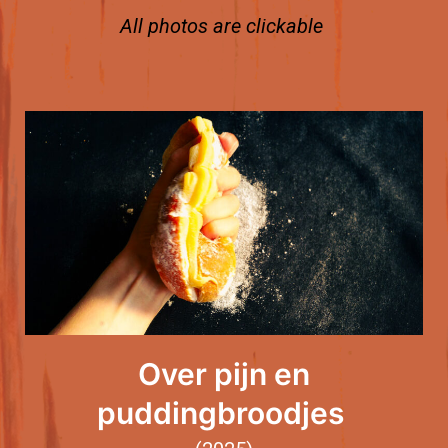
All photos are clickable
Over pijn en
puddingbroodjes